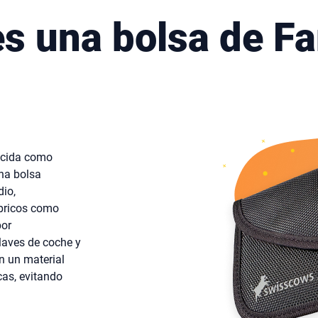
s una bolsa de F
ocida como
na bolsa
dio,
mbricos como
por
llaves de coche y
n un material
cas, evitando