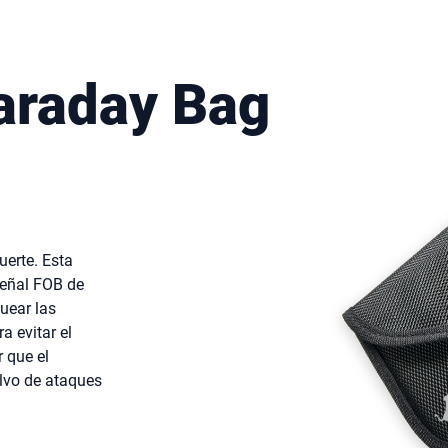
araday Bag
uerte. Esta
señal FOB de
uear las
a evitar el
 que el
lvo de ataques